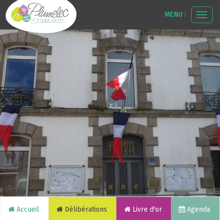
MENU :
Ouvr
le
men
Accueil
Délibérations
Livre d'or
Agenda