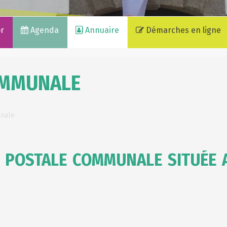
or
Agenda
Annuaire
Démarches en ligne
OMMUNALE
nale
E POSTALE COMMUNALE SITUÉE 