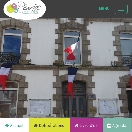
MENU :
Ouvr
le
men
Accueil
Délibérations
Livre d'or
Agenda