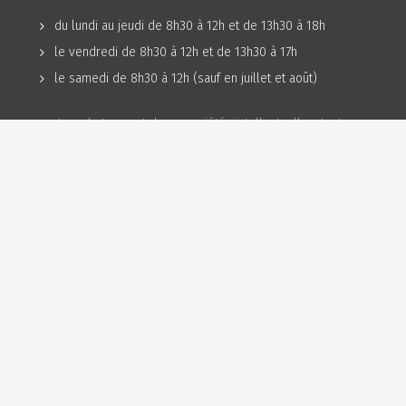
du lundi au jeudi de 8h30 à 12h et de 13h30 à 18h
le vendredi de 8h30 à 12h et de 13h30 à 17h
le samedi de 8h30 à 12h (sauf en juillet et août)
Les photos sont des propriétés intellectuelles, toute
reproduction est interdite.
Politique de confidentialité
Plan du site
Mentions légales