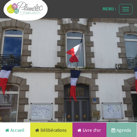
MENU :
Ouvr
le
men
Accueil
Délibérations
Livre d'or
Agenda